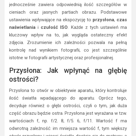
jednocześnie zawiera odpowiednią ilość szczegółów w
cieniach oraz jasnych partiach obrazu. Podstawowe
ustawienia wpływające na ekspozycję to
przysłona
,
czas
naświetlania
i
czułość ISO
. Każde z tych ustawień ma
kluczowy wpływ na to, jak wygląda ostateczny efekt
zdjęcia. Zrozumienie ich zależności pozwala na pełną
kontrolę nad wynikiem fotografii, co jest szczególnie
istotne w fotografii artystycznej oraz profesjonalnej.
Przysłona: Jak wpłynąć na głębię
ostrości?
Przysłona to otwór w obiektywie aparatu, który kontroluje
ilość światła wpadającego do aparatu. Oprócz tego,
decyduje również o głębi ostrości, czyli o tym, jak duża
część obrazu będzie ostra. Przysłona jest wyrażana w tzw.
wartościach f, np. f/2. 8, f/5. 6, f/11. Wartość f ma
odwrotną zależność: im mniejsza wartość f, tym większy
otwór przysłony i więcej światła dostaje się do matrycy, a