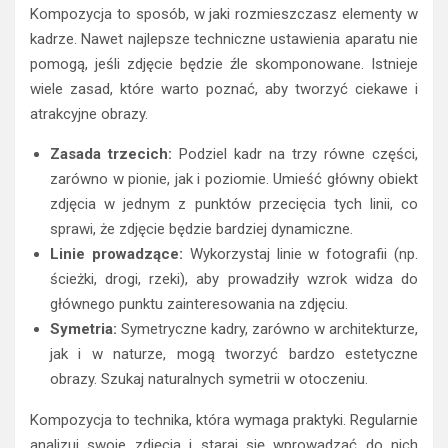
Kompozycja to sposób, w jaki rozmieszczasz elementy w
kadrze. Nawet najlepsze techniczne ustawienia aparatu nie
pomogą, jeśli zdjęcie będzie źle skomponowane. Istnieje
wiele zasad, które warto poznać, aby tworzyć ciekawe i
atrakcyjne obrazy.
Zasada trzecich:
Podziel kadr na trzy równe części,
zarówno w pionie, jak i poziomie. Umieść główny obiekt
zdjęcia w jednym z punktów przecięcia tych linii, co
sprawi, że zdjęcie będzie bardziej dynamiczne.
Linie prowadzące:
Wykorzystaj linie w fotografii (np.
ścieżki, drogi, rzeki), aby prowadziły wzrok widza do
głównego punktu zainteresowania na zdjęciu.
Symetria:
Symetryczne kadry, zarówno w architekturze,
jak i w naturze, mogą tworzyć bardzo estetyczne
obrazy. Szukaj naturalnych symetrii w otoczeniu.
Kompozycja to technika, która wymaga praktyki. Regularnie
analizuj swoje zdjęcia i staraj się wprowadzać do nich