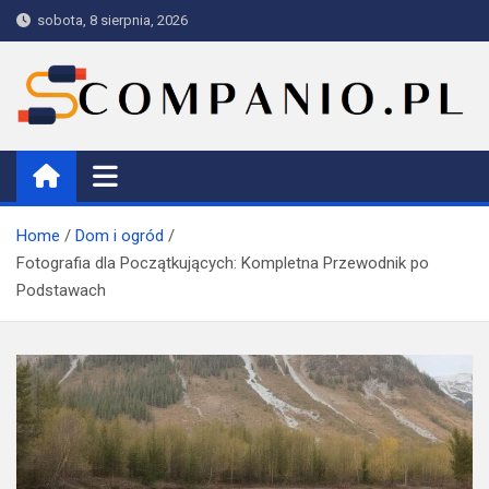
Skip
sobota, 8 sierpnia, 2026
to
content
Companio
Home
Dom i ogród
Fotografia dla Początkujących: Kompletna Przewodnik po
Podstawach