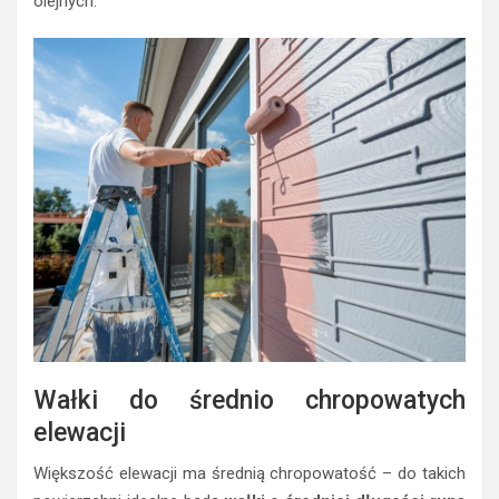
olejnych.
Wałki do średnio chropowatych
elewacji
Większość elewacji ma średnią chropowatość – do takich