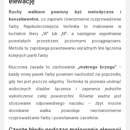
elewację
Ruchy wałkiem powinny być metodyczne i
konsekwentne
, co zapewni równomierne rozprowadzenie
farby. Najskuteczniejsza technika to malowanie w
kształcie litery „W” lub „M”, a następnie wypełnianie
powstałych przestrzeni poziomymi pociągnięciami.
Metoda ta zapobiega powstawaniu wyraźnych linii łączenia
kolejnych partii farby.
Kluczowa zasada to zachowanie
„mokrego brzegu”
–
każdy nowy pasek farby powinien nachodzić na poprzedni,
gdy ten jest jeszcze wilgotny.
Technika ta pozwala uniknąć
widocznych śladów łączenia i zapewnia jednolite
wykończenie całej powierzchni.
Równie ważne jest
stosowanie odpowiedniego nacisku – zbyt mocne
dociskanie wałka powoduje nierównomierne
rozprowadzanie farby i powstawanie zacieków.
Częste błędy podczas malowania elewacji