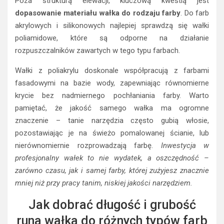
Poza strukturą elewacji, kluczową kwestią jest
dopasowanie materiału wałka do rodzaju farby
. Do farb
akrylowych i silikonowych najlepiej sprawdzą się wałki
poliamidowe, które są odporne na działanie
rozpuszczalników zawartych w tego typu farbach.
Wałki z poliakrylu doskonale współpracują z farbami
fasadowymi na bazie wody, zapewniając równomierne
krycie bez nadmiernego pochłaniania farby. Warto
pamiętać, że jakość samego wałka ma ogromne
znaczenie – tanie narzędzia często gubią włosie,
pozostawiając je na świeżo pomalowanej ścianie, lub
nierównomiernie rozprowadzają farbę.
Inwestycja w
profesjonalny wałek to nie wydatek, a oszczędność –
zarówno czasu, jak i samej farby, której zużyjesz znacznie
mniej niż przy pracy tanim, niskiej jakości narzędziem.
Jak dobrać długość i grubość
runa wałka do różnych typów farb