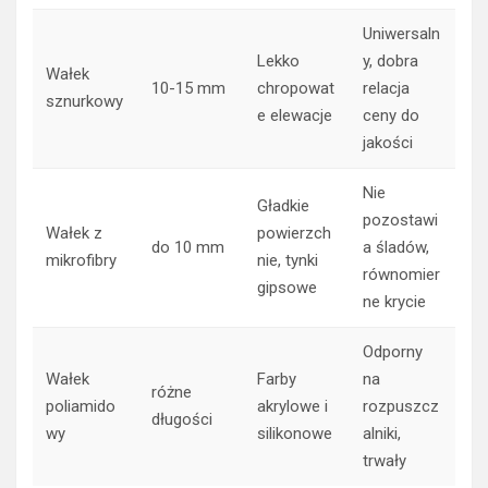
Uniwersaln
Lekko
y, dobra
Wałek
10-15 mm
chropowat
relacja
sznurkowy
e elewacje
ceny do
jakości
Nie
Gładkie
pozostawi
Wałek z
powierzch
do 10 mm
a śladów,
mikrofibry
nie, tynki
równomier
gipsowe
ne krycie
Odporny
Wałek
Farby
na
różne
poliamido
akrylowe i
rozpuszcz
długości
wy
silikonowe
alniki,
trwały