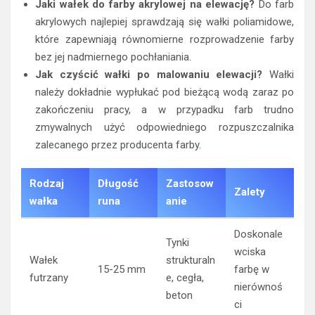
Jaki wałek do farby akrylowej na elewację?
Do farb
akrylowych najlepiej sprawdzają się wałki poliamidowe,
które zapewniają równomierne rozprowadzenie farby
bez jej nadmiernego pochłaniania.
Jak czyścić wałki po malowaniu elewacji?
Wałki
należy dokładnie wypłukać pod bieżącą wodą zaraz po
zakończeniu pracy, a w przypadku farb trudno
zmywalnych użyć odpowiedniego rozpuszczalnika
zalecanego przez producenta farby.
Rodzaj
Długość
Zastosow
Zalety
wałka
runa
anie
Doskonale
Tynki
wciska
Wałek
strukturaln
15-25 mm
farbę w
futrzany
e, cegła,
nierównoś
beton
ci