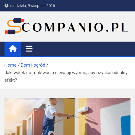
Skip
niedziela, 9 sierpnia, 2026
to
content
Companio
Home
Dom i ogród
Jaki wałek do malowania elewacji wybrać, aby uzyskać idealny
efekt?