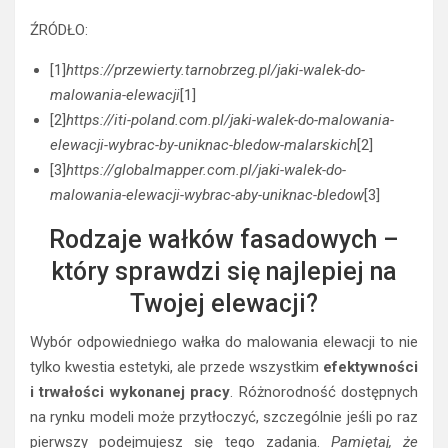
ŹRÓDŁO:
[1]
https://przewierty.tarnobrzeg.pl/jaki-walek-do-
malowania-elewacji
[1]
[2]
https://iti-poland.com.pl/jaki-walek-do-malowania-
elewacji-wybrac-by-uniknac-bledow-malarskich
[2]
[3]
https://globalmapper.com.pl/jaki-walek-do-
malowania-elewacji-wybrac-aby-uniknac-bledow
[3]
Rodzaje wałków fasadowych –
który sprawdzi się najlepiej na
Twojej elewacji?
Wybór odpowiedniego wałka do malowania elewacji to nie
tylko kwestia estetyki, ale przede wszystkim
efektywności
i trwałości wykonanej pracy
. Różnorodność dostępnych
na rynku modeli może przytłoczyć, szczególnie jeśli po raz
pierwszy podejmujesz się tego zadania.
Pamiętaj, że