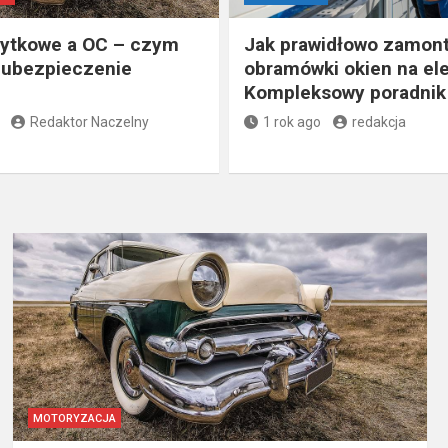
bytkowe a OC – czym
Jak prawidłowo zamon
ę ubezpieczenie
obramówki okien na ele
Kompleksowy poradnik
Redaktor Naczelny
1 rok ago
redakcja
MOTORYZACJA