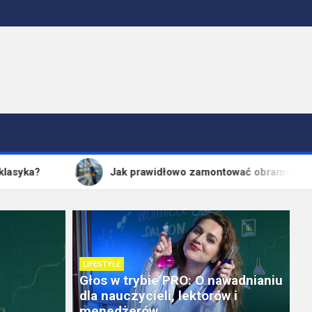
Jak prawidłowo zamontować obramówki okien na elewacj
LIFESTYLE
Głos w trybie PRO: O nawadnianiu
dla nauczycieli, lektorów i
menedżerów.