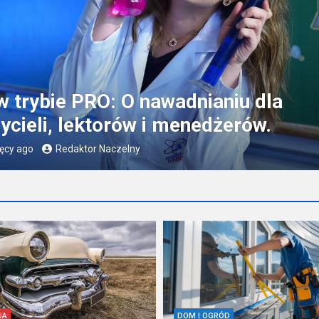
JA
zabytkowe a OC – czym różni się
ieczenie klasyka?
o
Redaktor Naczelny
JA
DOM I OGRÓD