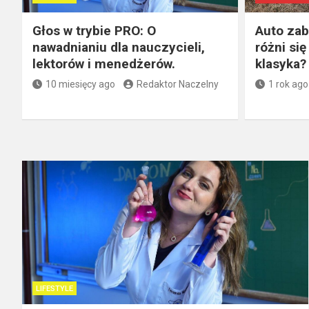
Głos w trybie PRO: O
Auto za
nawadnianiu dla nauczycieli,
różni si
lektorów i menedżerów.
klasyka?
10 miesięcy ago
Redaktor Naczelny
1 rok ago
LIFESTYLE