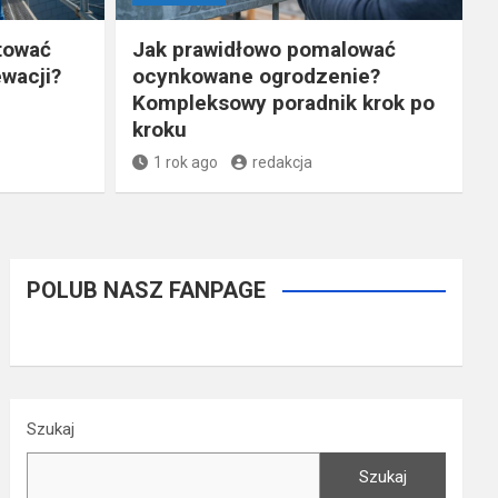
tować
Jak prawidłowo pomalować
wacji?
ocynkowane ogrodzenie?
Kompleksowy poradnik krok po
kroku
1 rok ago
redakcja
POLUB NASZ FANPAGE
Szukaj
Szukaj