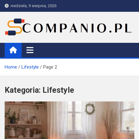
Skip
niedziela, 9 sierpnia, 2026
to
content
Companio
Home
Lifestyle
Page 2
Kategoria:
Lifestyle