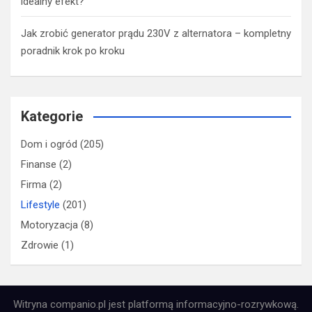
idealny efekt?
Jak zrobić generator prądu 230V z alternatora – kompletny
poradnik krok po kroku
Kategorie
Dom i ogród
(205)
Finanse
(2)
Firma
(2)
Lifestyle
(201)
Motoryzacja
(8)
Zdrowie
(1)
Witryna companio.pl jest platformą informacyjno-rozrywkową.