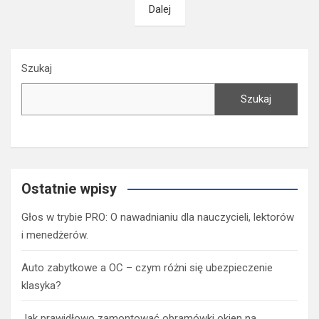
Dalej
wpisach
Szukaj
Szukaj
Ostatnie wpisy
Głos w trybie PRO: O nawadnianiu dla nauczycieli, lektorów
i menedżerów.
Auto zabytkowe a OC – czym różni się ubezpieczenie
klasyka?
Jak prawidłowo zamontować obramówki okien na