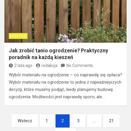
LIFESTYLE
Jak zrobić tanio ogrodzenie? Praktyczny
poradnik na każdą kieszeń
2 lata ago
redakcja
No Comments
Wybór materiału na ogrodzenie – co naprawdę się opłaca?
Wybór materiału na ogrodzenie to jedna z najważniejszych
decyzji, które musimy podjąć, kiedy planujemy budowę
ogrodzenia. Możliwości jest naprawdę sporo, ale…
Nawigacja
Wstecz
1
2
3
…
21
po