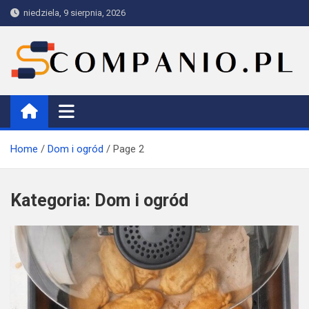
Skip
niedziela, 9 sierpnia, 2026
to
content
Companio
Home
Dom i ogród
Page 2
Kategoria:
Dom i ogród