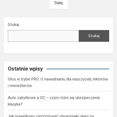
Dalej
wpisach
Szukaj
Szukaj
Ostatnie wpisy
Głos w trybie PRO: O nawadnianiu dla nauczycieli, lektorów
i menedżerów.
Auto zabytkowe a OC – czym różni się ubezpieczenie
klasyka?
Jak prawidłowo zamontować obramówki okien na