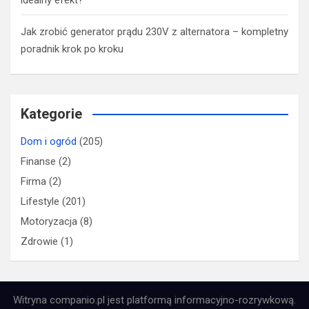
Jak zrobić generator prądu 230V z alternatora – kompletny
poradnik krok po kroku
Kategorie
Dom i ogród
(205)
Finanse
(2)
Firma
(2)
Lifestyle
(201)
Motoryzacja
(8)
Zdrowie
(1)
Witryna companio.pl jest platformą informacyjno-rozrywkową.