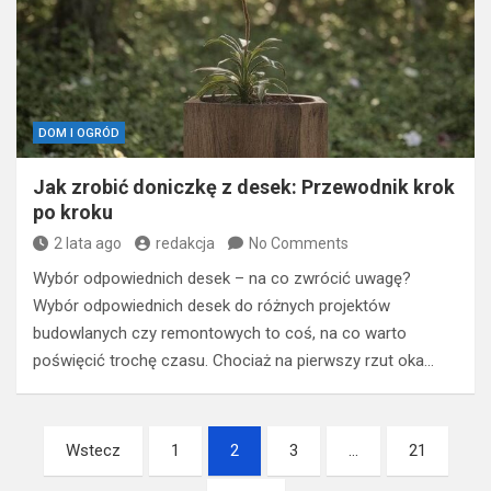
DOM I OGRÓD
Jak zrobić doniczkę z desek: Przewodnik krok
po kroku
2 lata ago
redakcja
No Comments
Wybór odpowiednich desek – na co zwrócić uwagę?
Wybór odpowiednich desek do różnych projektów
budowlanych czy remontowych to coś, na co warto
poświęcić trochę czasu. Chociaż na pierwszy rzut oka…
Nawigacja
Wstecz
1
2
3
…
21
po